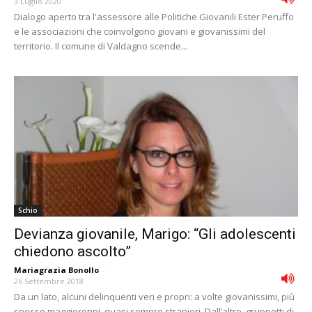
3 Luglio 2020
Dialogo aperto tra l'assessore alle Politiche Giovanili Ester Peruffo
e le associazioni che coinvolgono giovani e giovanissimi del
territorio. Il comune di Valdagno scende...
Schio
Devianza giovanile, Marigo: “Gli adolescenti
chiedono ascolto”
Mariagrazia Bonollo
-
26 Settembre 2018
Da un lato, alcuni delinquenti veri e propri: a volte giovanissimi, più
spesso maggiorenni, quasi sempre stranieri. Dall’altro, gruppetti di