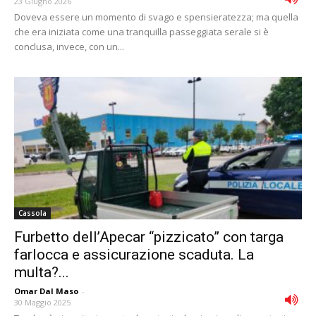
23 Giugno 2026
Doveva essere un momento di svago e spensieratezza; ma quella
che era iniziata come una tranquilla passeggiata serale si è
conclusa, invece, con un...
Cassola
Furbetto dell’Apecar “pizzicato” con targa
farlocca e assicurazione scaduta. La
multa?...
Omar Dal Maso
-
30 Maggio 2025