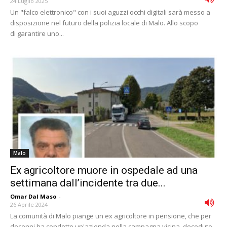
24 Luglio 2025
Un "falco elettronico" con i suoi aguzzi occhi digitali sarà messo a
disposizione nel futuro della polizia locale di Malo. Allo scopo
di garantire uno...
Malo
Ex agricoltore muore in ospedale ad una
settimana dall’incidente tra due...
Omar Dal Maso
-
26 Aprile 2024
La comunità di Malo piange un ex agricoltore in pensione, che per
decenni ha condotto un'azienda nella campagna vicina, deceduto