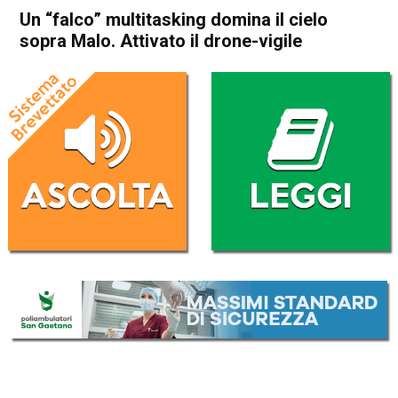
Un “falco” multitasking domina il cielo
sopra Malo. Attivato il drone-vigile
Home
Schio
Malo
Attualità
In Evidenza
Schio
Malo
Un “falco” multitasking
domina il cielo sopra Malo.
Attivato il drone-vigile
Da
Omar Dal Maso
24 Luglio 2025
(aggiornato il
24 Luglio 2025 16:40
)
ASCOLTA L'AUDIO