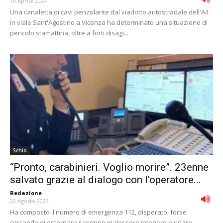
19 Aprile 2024
Una canaletta di cavi penzolante dal viadotto autostradale dell'A4
in viale Sant'Agostino a Vicenza ha determinato una situazione di
pericolo stamattina, oltre a forti disagi...
Schio
“Pronto, carabinieri. Voglio morire”. 23enne
salvato grazie al dialogo con l’operatore...
Redazione
-
22 Agosto 2023
Ha composto il numero di emergenza 112, disperato, forse
cercando di esternare il proprio malessere interiore e urlare