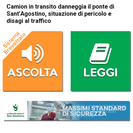
Camion in transito danneggia il ponte di
Sant’Agostino, situazione di pericolo e
disagi al traffico
Home
Vicenza
Attualità
In Evidenza
Vicenza
Camion in transito danneggia
il ponte di Sant’Agostino,
situazione di pericolo e disagi
al traffico
Da
Omar Dal Maso
19 Aprile 2024
(aggiornato il
19 Aprile 2024 15:57
)