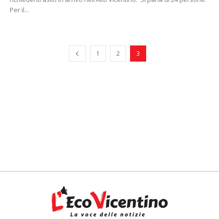
Per il...
1
2
3