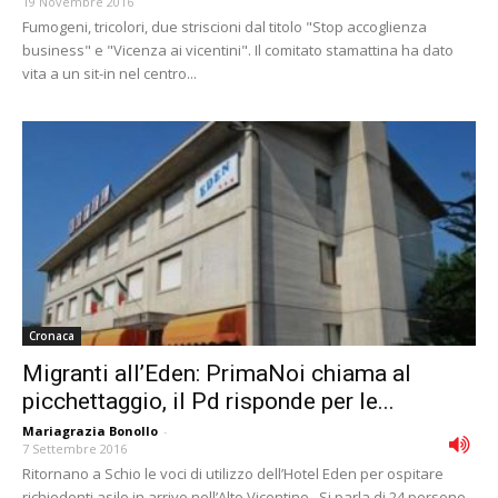
19 Novembre 2016
Fumogeni, tricolori, due striscioni dal titolo "Stop accoglienza
business" e "Vicenza ai vicentini". Il comitato stamattina ha dato
vita a un sit-in nel centro...
Cronaca
Migranti all’Eden: PrimaNoi chiama al
picchettaggio, il Pd risponde per le...
Mariagrazia Bonollo
-
7 Settembre 2016
Ritornano a Schio le voci di utilizzo dell’Hotel Eden per ospitare
richiedenti asilo in arrivo nell’Alto Vicentino. Si parla di 24 persone.