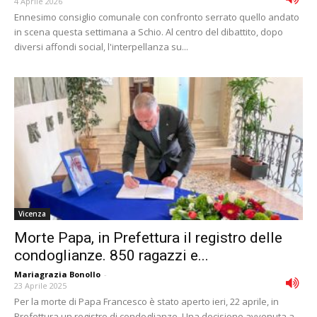
4 Aprile 2026
Ennesimo consiglio comunale con confronto serrato quello andato
in scena questa settimana a Schio. Al centro del dibattito, dopo
diversi affondi social, l'interpellanza su...
Vicenza
Morte Papa, in Prefettura il registro delle
condoglianze. 850 ragazzi e...
Mariagrazia Bonollo
-
23 Aprile 2025
Per la morte di Papa Francesco è stato aperto ieri, 22 aprile, in
Prefettura un registro di condoglianze. Una decisione avvenuta a