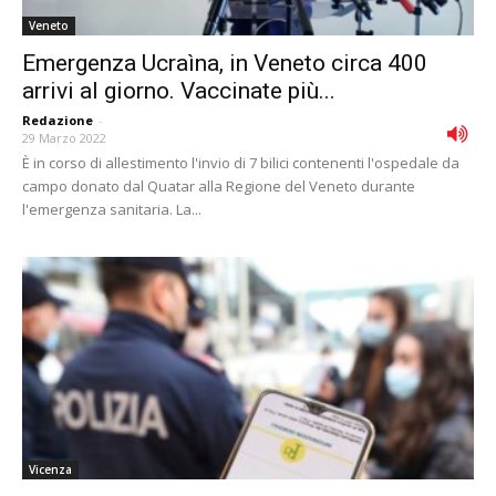
Veneto
Emergenza Ucraìna, in Veneto circa 400
arrivi al giorno. Vaccinate più...
Redazione
-
29 Marzo 2022
È in corso di allestimento l'invio di 7 bilici contenenti l'ospedale da
campo donato dal Quatar alla Regione del Veneto durante
l'emergenza sanitaria. La...
Vicenza