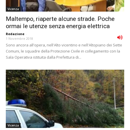
Vicenza
Maltempo, riaperte alcune strade. Poche
ormai le utenze senza energia elettrica
Redazione
-
1 Novembre 2018
Sono ancora all'opera, nell'Alto vicentino e nell'Altopiano dei Sette
Comuni, le squadre della Protezione Civile in collegamento con la
Sala Operativa istituita dalla Prefettura di...
Vicenza