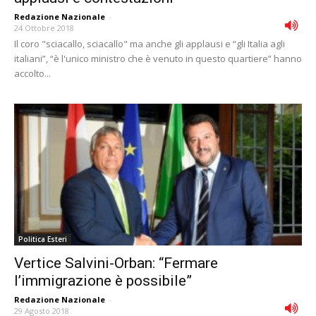
Redazione Nazionale
-
24 Ottobre 2018
Il coro "sciacallo, sciacallo" ma anche gli applausi e “gli Italia agli
italiani”, “è l'unico ministro che è venuto in questo quartiere” hanno
accolto...
Politica Esteri
Vertice Salvini-Orban: “Fermare
l’immigrazione è possibile”
Redazione Nazionale
-
29 Agosto 2018