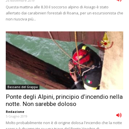
26 Novembre 2019
Questa mattina alle 8.30 il soccorso alpino di Asiago è stato
allertato dai carabinieri forestali di Roana, per un escursionista che
non riusciva più...
Bassano del Grappa
Ponte degli Alpini, principio d’incendio nella
notte. Non sarebbe doloso
Redazione
-
5 Giugno 2019
Molto probabilmente non è di origine dolosa l'incendio che la notte
scorsa è divampato su una trave del Ponte Vecchio di