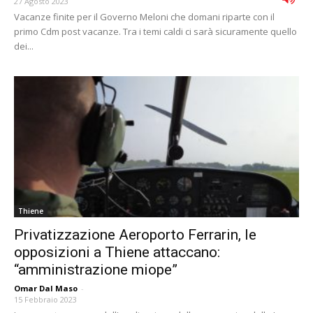
27 Agosto 2023
Vacanze finite per il Governo Meloni che domani riparte con il
primo Cdm post vacanze. Tra i temi caldi ci sarà sicuramente quello
dei...
Thiene
Privatizzazione Aeroporto Ferrarin, le
opposizioni a Thiene attaccano:
“amministrazione miope”
Omar Dal Maso
-
15 Febbraio 2023