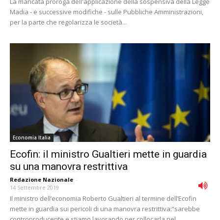
La mancata proroga dell'applicazione della sospensiva della Legge
Madia - e successive modifiche - sulle Pubbliche Amministrazioni,
per la parte che regolarizza le società...
Economia Italia
Ecofin: il ministro Gualtieri mette in guardia
su una manovra restrittiva
Redazione Nazionale
-
14 Settembre 2019
Il ministro dell’economia Roberto Gualtieri al termine dell’Ecofin
mette in guardia sui pericoli di una manovra restrittiva:“sarebbe
controproducente e stiamo lavorando per collocarla nel...