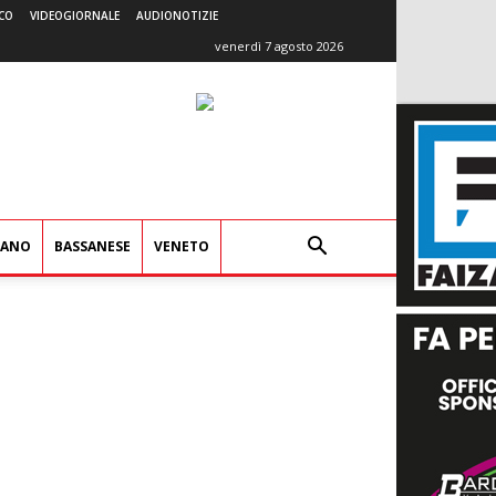
CO
VIDEOGIORNALE
AUDIONOTIZIE
venerdì 7 agosto 2026
IANO
BASSANESE
VENETO