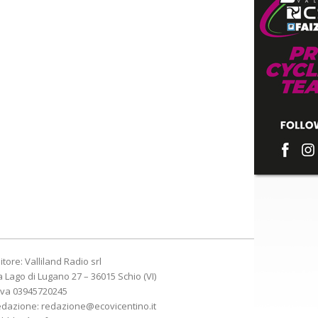
itore: Valliland Radio srl
a Lago di Lugano 27 – 36015 Schio (VI)
Iva 03945720245
edazione:
redazione@ecovicentino.it