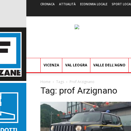
CRONACA
ATTUALITÀ
ECONOMIA LOCALE
SPORT LOCA
VICENZA
VAL LEOGRA
VALLE DELL’AGNO
Home
Tags
Prof Arzignano
Tag: prof Arzignano