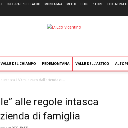
LE
CULTURA E SPETTACOLI
MONTAGNA
METEO
BLOG
STORIE
ECO ENERGETI
L'Eco
Vicentino
VALLE DEL CHIAMPO
PEDEMONTANA
VALLE DELL’ASTICO
ALTOP
ole intasca 189 mila euro dall’azienda di...
ele” alle regole intasca
azienda di famiglia
tembre 2020 19:33
)