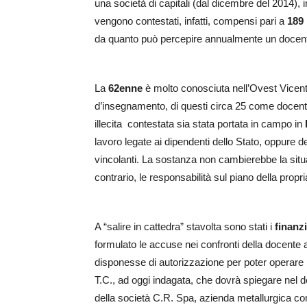
una società di capitali (dal dicembre del 2014), 
vengono contestati, infatti, compensi pari a
189 
da quanto può percepire annualmente un docente
La
62enne
è molto conosciuta nell’Ovest Vicent
d’insegnamento, di questi circa 25 come docente 
illecita contestata sia stata portata in campo in
lavoro legate ai dipendenti dello Stato, oppure 
vincolanti. La sostanza non cambierebbe la situ
contrario, le responsabilità sul piano della prop
A “salire in cattedra” stavolta sono stati i
finanzi
formulato le accuse nei confronti della docente
disponesse di autorizzazione per poter operare in 
T.C., ad oggi indagata, che dovrà spiegare nel dett
della società C.R. Spa, azienda metallurgica co