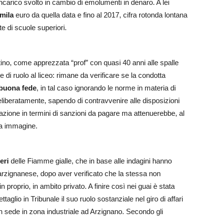
incarico svolto in cambio di emolumenti in denaro. A lei
mila
euro da quella data e fino al 2017, cifra rotonda lontana
 di scuole superiori.
ino, come apprezzata “prof” con quasi 40 anni alle spalle
di ruolo al liceo: rimane da verificare se la condotta
buona fede
, in tal caso ignorando le norme in materia di
deliberatamente, sapendo di contravvenire alle disposizioni
azione in termini di sanzioni da pagare ma attenuerebbe, al
ria immagine.
eri
delle Fiamme gialle, che in base alle indagini hanno
 arzignanese, dopo aver verificato che la stessa non
proprio, in ambito privato. A finire così nei guai è stata
aglio in Tribunale il suo ruolo sostanziale nel giro di affari
n sede in zona industriale ad Arzignano. Secondo gli