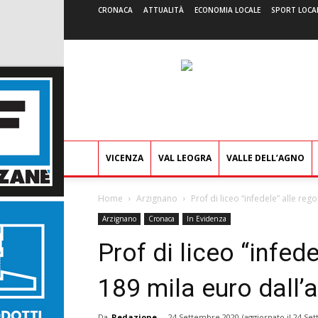
CRONACA
ATTUALITÀ
ECONOMIA LOCALE
SPORT LOCA
VICENZA
VAL LEOGRA
VALLE DELL’AGNO
Home
Arzignano
Prof di liceo “infedele” alle reg
Arzignano
Cronaca
In Evidenza
Prof di liceo “infed
189 mila euro dall’
Da
Redazione
-
24 Settembre 2020
(aggiornato il
24 Set