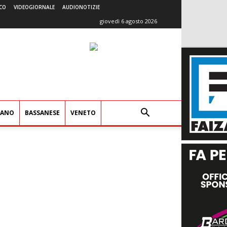
CO
VIDEOGIORNALE
AUDIONOTIZIE
giovedì 6 agosto 2026
IANO
BASSANESE
VENETO