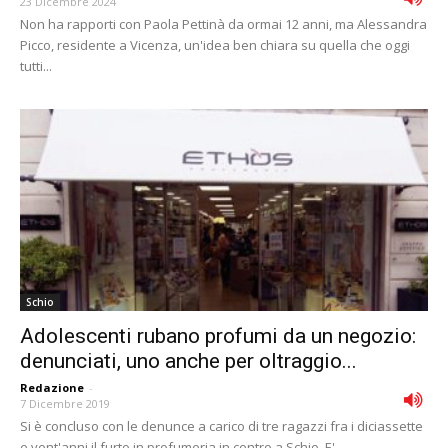
23 Dicembre 2024
Non ha rapporti con Paola Pettinà da ormai 12 anni, ma Alessandra
Picco, residente a Vicenza, un'idea ben chiara su quella che oggi
tutti...
Schio
Adolescenti rubano profumi da un negozio:
denunciati, uno anche per oltraggio...
Redazione
-
7 Dicembre 2019
Si è concluso con le denunce a carico di tre ragazzi fra i diciassette
e vent'anni il furto in profumeria in centro a Schio. E'...