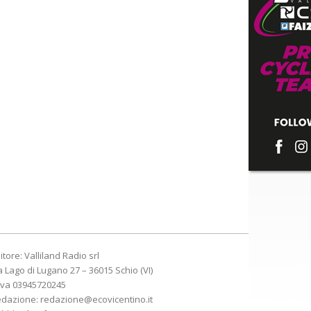
itore: Valliland Radio srl
a Lago di Lugano 27 – 36015 Schio (VI)
Iva 03945720245
edazione:
redazione@ecovicentino.it