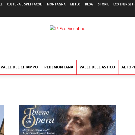
LE
CULTURA E SPETTACOLI
MONTAGNA
METEO
BLOG
STORIE
ECO ENERGETI
L'Eco
Vicentino
VALLE DEL CHIAMPO
PEDEMONTANA
VALLE DELL’ASTICO
ALTOP