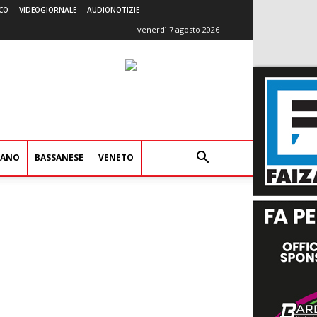
CO
VIDEOGIORNALE
AUDIONOTIZIE
venerdì 7 agosto 2026
IANO
BASSANESE
VENETO