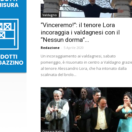
Valdagno
“Vinceremo!”: il tenore Lora
incoraggia i valdagnesi con il
“Nessun dorma”...
Redazione
-
5 Aprile 2020
Un incoraggiamento ai valdagnesi, sabato
pomeriggio, è risuonato in centro a Valdagno grazi
al tenore Alessandro Lora, che ha intonato dalla
scalinata del brolo...
Cronaca Italia