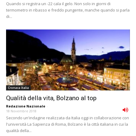
Quando si registra un -22 cala il gelo. Non solo in giorni di
termometro in ribasso e freddo pungente, manche quando si parla
di...
Cronaca Italia
Qualità della vita, Bolzano al top
Redazione Nazionale
-
18 Novembre 2018
Secondo un'indagine realizzata da Italia oggi in collaborazione con
l'università La Sapienza di Roma, Bolzano è la città italiana in cui la
qualità della...