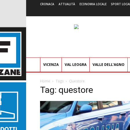
CRONACA
ATTUALITÀ
ECONOMIA LOCALE
SPORT LOCA
VICENZA
VAL LEOGRA
VALLE DELL’AGNO
Home
Tags
Questore
Tag: questore