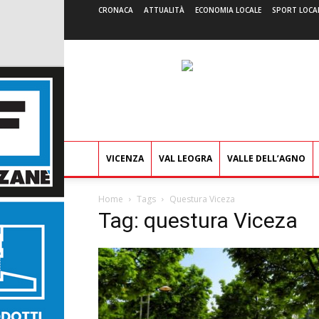
CRONACA
ATTUALITÀ
ECONOMIA LOCALE
SPORT LOCA
VICENZA
VAL LEOGRA
VALLE DELL’AGNO
Home
Tags
Questura Viceza
Tag: questura Viceza