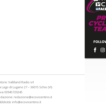
itore: Valliland Radio srl
a Lago di Lugano 27 – 36015 Schio (VI)
Iva 03945720245
edazione:
redazione@ecovicentino.it
bblicità:
info@ecovicentino.it