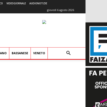
CO
VIDEOGIORNALE
AUDIONOTIZIE
giovedì 6 agosto 2026
IANO
BASSANESE
VENETO