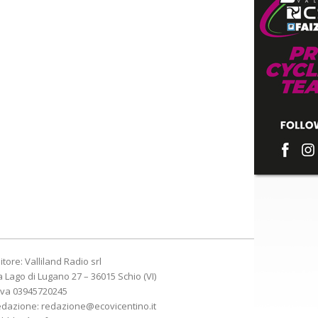
itore: Valliland Radio srl
a Lago di Lugano 27 – 36015 Schio (VI)
Iva 03945720245
edazione:
redazione@ecovicentino.it