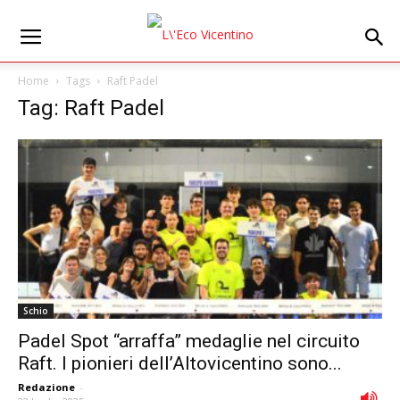
Home
Tags
Raft Padel
Tag: Raft Padel
Schio
Padel Spot “arraffa” medaglie nel circuito
Raft. I pionieri dell’Altovicentino sono...
Redazione
-