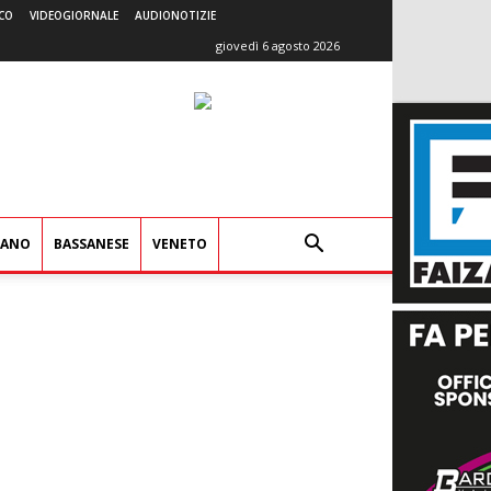
CO
VIDEOGIORNALE
AUDIONOTIZIE
giovedì 6 agosto 2026
IANO
BASSANESE
VENETO