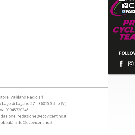
itore: Valliland Radio srl
a Lago di Lugano 27 – 36015 Schio (VI)
Iva 03945720245
edazione:
redazione@ecovicentino.it
bblicità:
info@ecovicentino.it