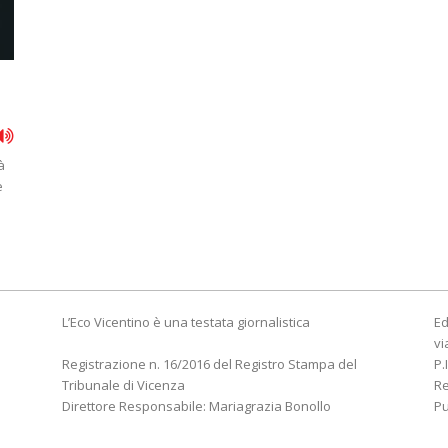
à
e
L’Eco Vicentino è una testata giornalistica
Ed
vi
Registrazione n. 16/2016 del Registro Stampa del
P.
Tribunale di Vicenza
R
Direttore Responsabile: Mariagrazia Bonollo
Pu