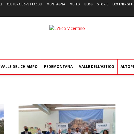
LE
CULTURA E SPETTACOLI
MONTAGNA
METEO
BLOG
STORIE
ECO ENERGETI
L'Eco
Vicentino
VALLE DEL CHIAMPO
PEDEMONTANA
VALLE DELL’ASTICO
ALTOP