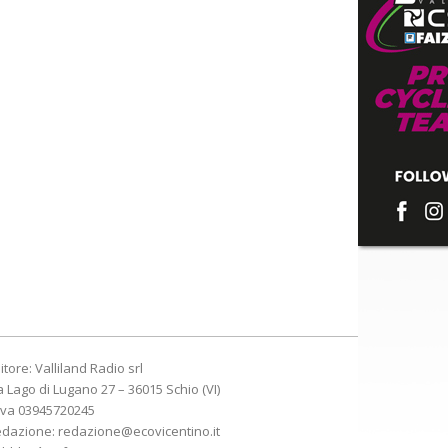
itore: Valliland Radio srl
a Lago di Lugano 27 – 36015 Schio (VI)
Iva 03945720245
edazione:
redazione@ecovicentino.it