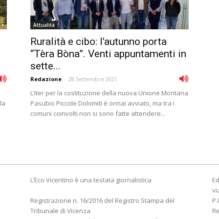
Attualità
Ruralità e cibo: l’autunno porta
“Tèra Bòna”. Venti appuntamenti in
sette...
Redazione
-
28 Settembre 2021
L’iter per la costituzione della nuova Unione Montana
la
Pasubio Piccole Dolomiti è ormai avviato, ma tra i
comuni coinvolti non si sono fatte attendere...
L’Eco Vicentino è una testata giornalistica
Ed
vi
Registrazione n. 16/2016 del Registro Stampa del
P.
Tribunale di Vicenza
R