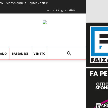
CO
VIDEOGIORNALE
AUDIONOTIZIE
venerdì 7 agosto 2026
IANO
BASSANESE
VENETO