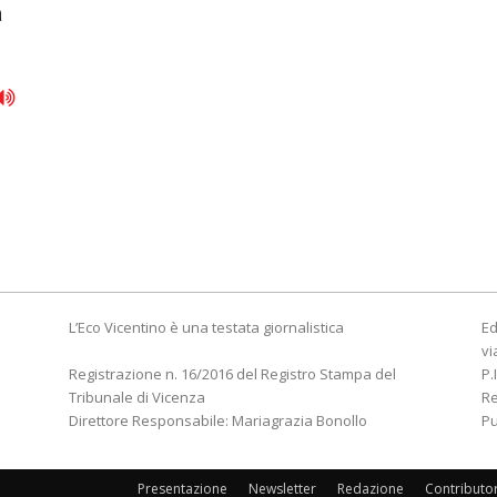
a
L’Eco Vicentino è una testata giornalistica
Ed
vi
Registrazione n. 16/2016 del Registro Stampa del
P.
Tribunale di Vicenza
R
Direttore Responsabile: Mariagrazia Bonollo
Pu
Presentazione
Newsletter
Redazione
Contributo