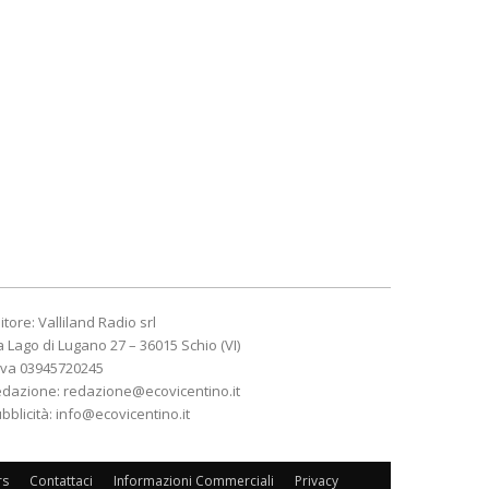
itore: Valliland Radio srl
a Lago di Lugano 27 – 36015 Schio (VI)
Iva 03945720245
edazione:
redazione@ecovicentino.it
bblicità:
info@ecovicentino.it
rs
Contattaci
Informazioni Commerciali
Privacy