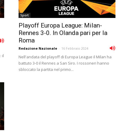
Sport
Playoff Europa League: Milan-
Rennes 3-0. In Olanda pari per la
Roma
Redazione Nazionale
-
16 Febbraio 2024
 il
Nell'andata del playoff di Europa League il Milan ha
battuto 3-0 il Rennes a San Siro. I rossoneri hanno
sbloccato la partita nel primo...