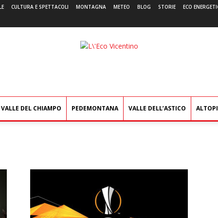
LE
CULTURA E SPETTACOLI
MONTAGNA
METEO
BLOG
STORIE
ECO ENERGETI
L'Eco
Vicentino
VALLE DEL CHIAMPO
PEDEMONTANA
VALLE DELL’ASTICO
ALTOP