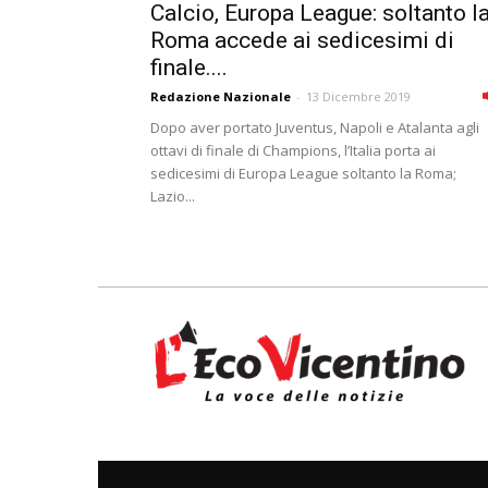
Calcio, Europa League: soltanto l
Roma accede ai sedicesimi di
finale....
Redazione Nazionale
-
13 Dicembre 2019
Dopo aver portato Juventus, Napoli e Atalanta agli
ottavi di finale di Champions, l’Italia porta ai
sedicesimi di Europa League soltanto la Roma;
Lazio...