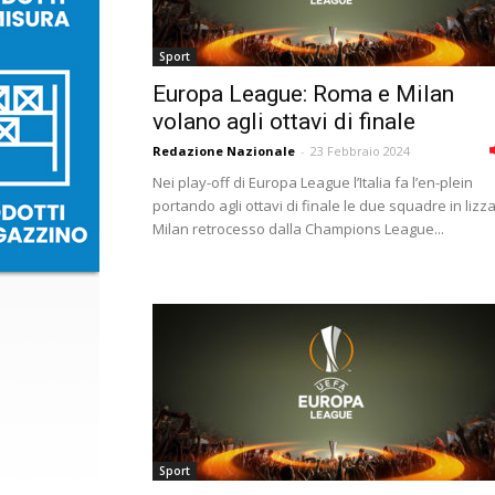
Sport
Europa League: Roma e Milan
volano agli ottavi di finale
Redazione Nazionale
-
23 Febbraio 2024
Nei play-off di Europa League l’Italia fa l’en-plein
portando agli ottavi di finale le due squadre in lizza:
Milan retrocesso dalla Champions League...
Sport