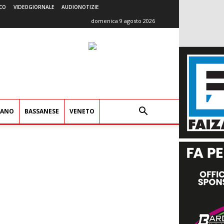
CO
VIDEOGIORNALE
AUDIONOTIZIE
domenica 9 agosto 2026
IANO
BASSANESE
VENETO