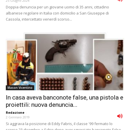
25 Giugno 2024
Doppia denuncia per un giovane uomo di 35 anni, cittadino
albanese regolare in Italia con domicilio a San Giuseppe di
Cassola, intercettato venerdì scorso...
Mason Vicentino
In casa aveva banconote false, una pistola e
proiettili: nuova denuncia...
Redazione
-
2 Gennaio 2019
Si aggrava la posizione di Eddy Fabris, il classe '99 fermato lo
scorso 23 dicembre a Schio dopo aver smerciato banconote false