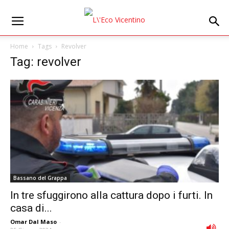
Home
Tags
Revolver
Tag: revolver
Bassano del Grappa
In tre sfuggirono alla cattura dopo i furti. In
casa di...
Omar Dal Maso
-