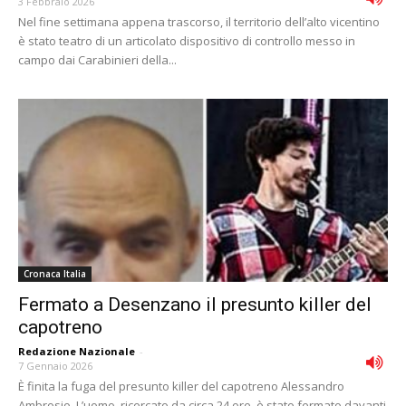
3 Febbraio 2026
Nel fine settimana appena trascorso, il territorio dell’alto vicentino
è stato teatro di un articolato dispositivo di controllo messo in
campo dai Carabinieri della...
Cronaca Italia
Fermato a Desenzano il presunto killer del
capotreno
Redazione Nazionale
-
7 Gennaio 2026
È finita la fuga del presunto killer del capotreno Alessandro
Ambrosio. L’uomo, ricercato da circa 24 ore, è stato fermato davanti