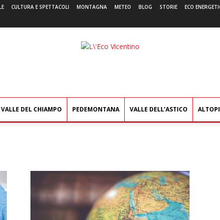
LE
CULTURA E SPETTACOLI
MONTAGNA
METEO
BLOG
STORIE
ECO ENERGETI
L'Eco
Vicentino
VALLE DEL CHIAMPO
PEDEMONTANA
VALLE DELL’ASTICO
ALTOP