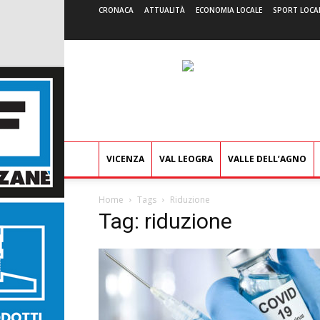
CRONACA
ATTUALITÀ
ECONOMIA LOCALE
SPORT LOCA
VICENZA
VAL LEOGRA
VALLE DELL’AGNO
Home
Tags
Riduzione
Tag: riduzione