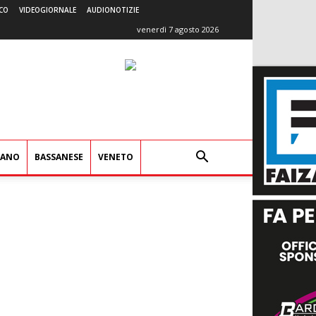
CO
VIDEOGIORNALE
AUDIONOTIZIE
venerdì 7 agosto 2026
IANO
BASSANESE
VENETO