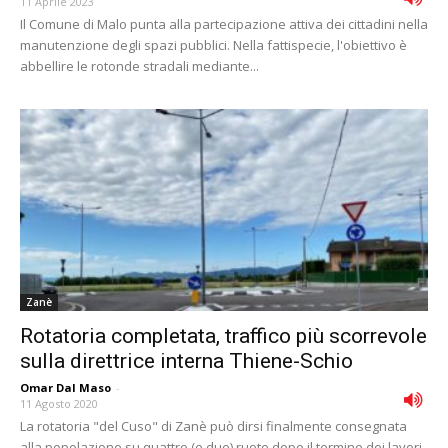
11 Aprile 2023
Il Comune di Malo punta alla partecipazione attiva dei cittadini nella
manutenzione degli spazi pubblici. Nella fattispecie, l'obiettivo è
abbellire le rotonde stradali mediante...
Zanè
Rotatoria completata, traffico più scorrevole
sulla direttrice interna Thiene-Schio
Omar Dal Maso
-
11 Agosto 2020
La rotatoria "del Cuso" di Zanè può dirsi finalmente consegnata
alla popolazione su quattro (e due) ruote dopo il termine dei lavori