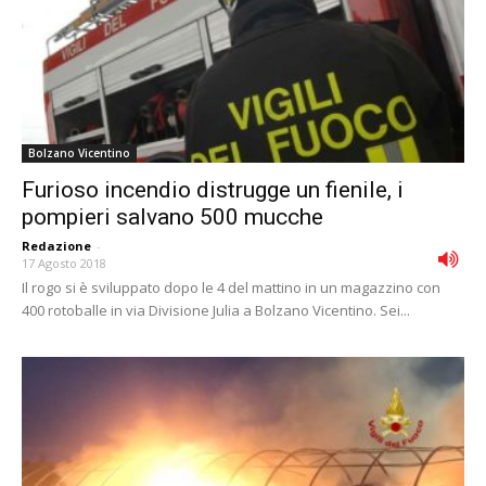
Bolzano Vicentino
Furioso incendio distrugge un fienile, i
pompieri salvano 500 mucche
Redazione
-
17 Agosto 2018
Il rogo si è sviluppato dopo le 4 del mattino in un magazzino con
400 rotoballe in via Divisione Julia a Bolzano Vicentino. Sei...