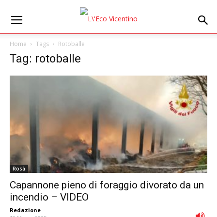
Home
Tags
Rotoballe
Tag: rotoballe
Rosà
Capannone pieno di foraggio divorato da un
incendio – VIDEO
Redazione
-