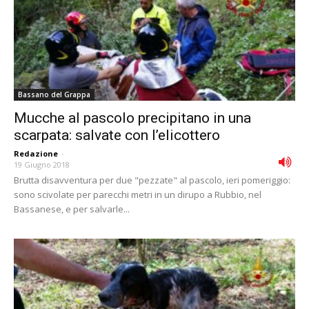
Bassano del Grappa
Mucche al pascolo precipitano in una
scarpata: salvate con l’elicottero
Redazione
-
19 Giugno 2018
Brutta disavventura per due "pezzate" al pascolo, ieri pomeriggio:
sono scivolate per parecchi metri in un dirupo a Rubbio, nel
Bassanese, e per salvarle...