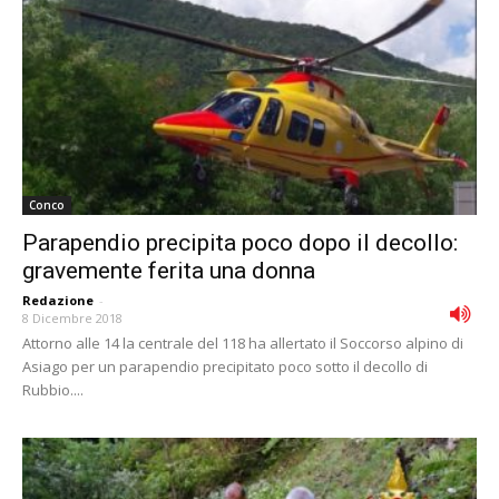
Conco
Parapendio precipita poco dopo il decollo:
gravemente ferita una donna
Redazione
-
8 Dicembre 2018
Attorno alle 14 la centrale del 118 ha allertato il Soccorso alpino di
Asiago per un parapendio precipitato poco sotto il decollo di
Rubbio....