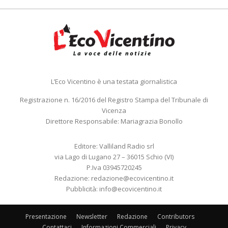
L’Eco Vicentino è una testata giornalistica
Registrazione n. 16/2016 del Registro Stampa del Tribunale di
Vicenza
Direttore Responsabile: Mariagrazia Bonollo
Editore: Valliland Radio srl
via Lago di Lugano 27 – 36015 Schio (VI)
P.Iva 03945720245
Redazione:
redazione@ecovicentino.it
Pubblicità:
info@ecovicentino.it
Presentazione
Newsletter
Redazione
Contributors
Contattaci
Informazioni Commerciali
Privacy