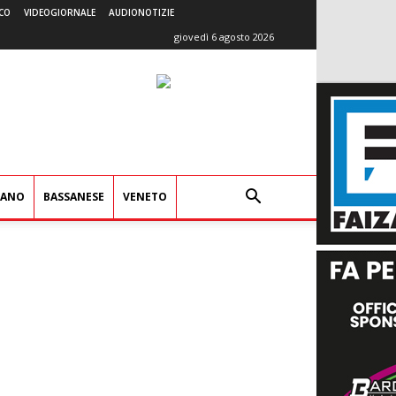
CO
VIDEOGIORNALE
AUDIONOTIZIE
giovedì 6 agosto 2026
IANO
BASSANESE
VENETO