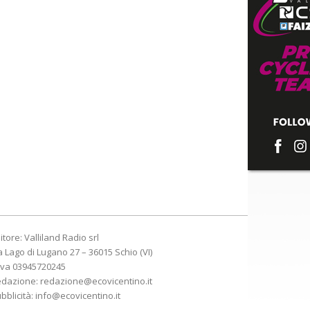
itore: Valliland Radio srl
a Lago di Lugano 27 – 36015 Schio (VI)
Iva 03945720245
edazione:
redazione@ecovicentino.it
bblicità:
info@ecovicentino.it