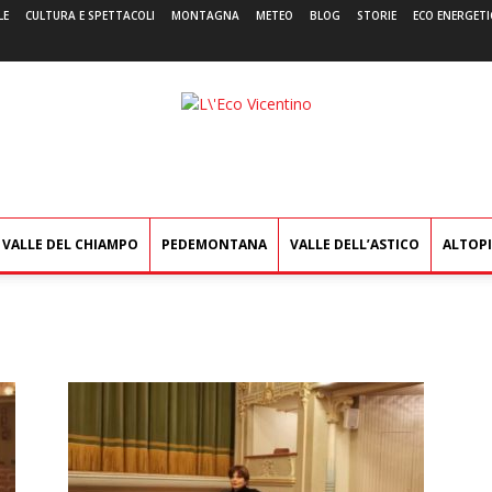
LE
CULTURA E SPETTACOLI
MONTAGNA
METEO
BLOG
STORIE
ECO ENERGETI
L'Eco
Vicentino
VALLE DEL CHIAMPO
PEDEMONTANA
VALLE DELL’ASTICO
ALTOP