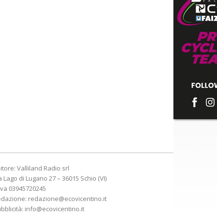
itore: Valliland Radio srl
a Lago di Lugano 27 – 36015 Schio (VI)
Iva 03945720245
edazione:
redazione@ecovicentino.it
bblicità:
info@ecovicentino.it