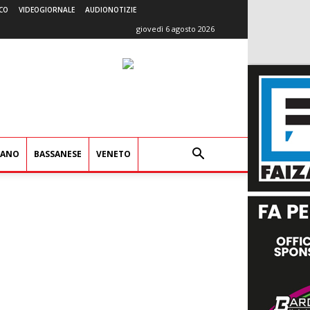
CO
VIDEOGIORNALE
AUDIONOTIZIE
giovedì 6 agosto 2026
IANO
BASSANESE
VENETO