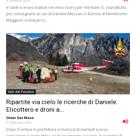
6 Ottobre 2020
In tanti si erano battuti nei mesi scorsi per ritentare. E, soprattutto,
per consegnare ai cari di Daniele Mezzari, il 42enne di Montecchio
Maggiore scomparso...
Valli del Pasubio
Ripartite via cielo le ricerche di Daniele.
Elicottero e droni a...
Omar Dal Maso
-
7 Febbraio 2020
Dopo il vertice in prefettura a Vicenza di martedì scorso
sono riprese stamattina, esclusivamente via cielo, le ricerche di