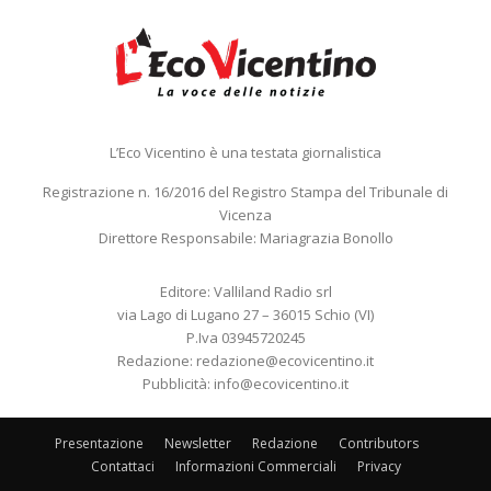
L’Eco Vicentino è una testata giornalistica
Registrazione n. 16/2016 del Registro Stampa del Tribunale di
Vicenza
Direttore Responsabile: Mariagrazia Bonollo
Editore: Valliland Radio srl
via Lago di Lugano 27 – 36015 Schio (VI)
P.Iva 03945720245
Redazione:
redazione@ecovicentino.it
Pubblicità:
info@ecovicentino.it
Presentazione
Newsletter
Redazione
Contributors
Contattaci
Informazioni Commerciali
Privacy