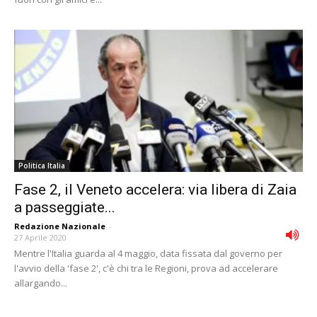
Politica Italia
Fase 2, il Veneto accelera: via libera di Zaia
a passeggiate...
Redazione Nazionale
-
27 Aprile 2020
Mentre l'Italia guarda al 4 maggio, data fissata dal governo per
l'avvio della 'fase 2', c'è chi tra le Regioni, prova ad accelerare
allargando...