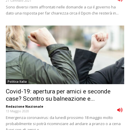
21 Gennaio 2021
Sono diversi i temi affrontati nelle domande a cui il governo ha
dato una risposta per far chiarezza circa il Dpcm che resterà in...
Politica Italia
Covid-19: apertura per amici e seconde
case? Scontro su balneazione e...
Redazione Nazionale
-
13 Maggio 2020
Emergenza coronavirus: da lunedì prossimo 18 maggio molto
probabilmente si potrà ricominciare ad andare a pranzo o a cena
fuori con gli amici e...