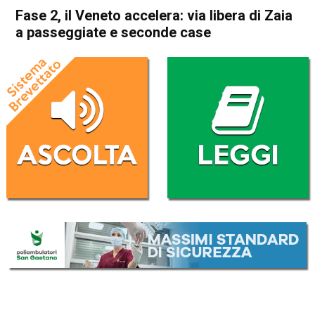
Fase 2, il Veneto accelera: via libera di Zaia
a passeggiate e seconde case
Home
Politica Italia
Politica Italia
Fase 2, il Veneto accelera: via
libera di Zaia a passeggiate e
seconde case
Da
Redazione Nazionale
27 Aprile 2020
(aggiornato il
27 Aprile 2020 19:18
)
ASCOLTA L'AUDIO