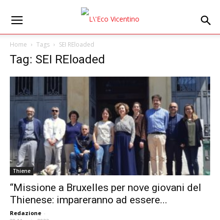
Home
Tags
SEI REloaded
Tag: SEI REloaded
Thiene
“Missione a Bruxelles per nove giovani del
Thienese: impareranno ad essere...
Redazione
-