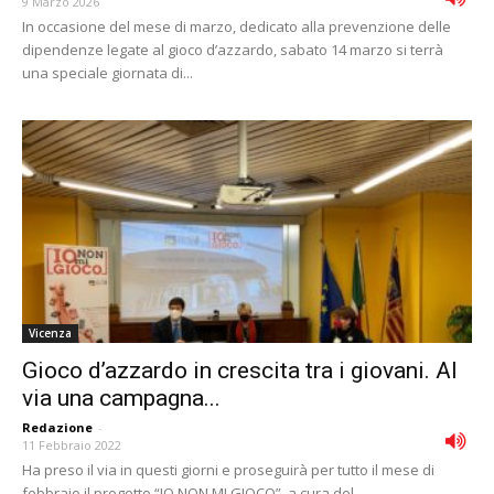
9 Marzo 2026
In occasione del mese di marzo, dedicato alla prevenzione delle
dipendenze legate al gioco d’azzardo, sabato 14 marzo si terrà
una speciale giornata di...
Vicenza
Gioco d’azzardo in crescita tra i giovani. Al
via una campagna...
Redazione
-
11 Febbraio 2022
Ha preso il via in questi giorni e proseguirà per tutto il mese di
febbraio il progetto “IO NON MI GIOCO”, a cura del...