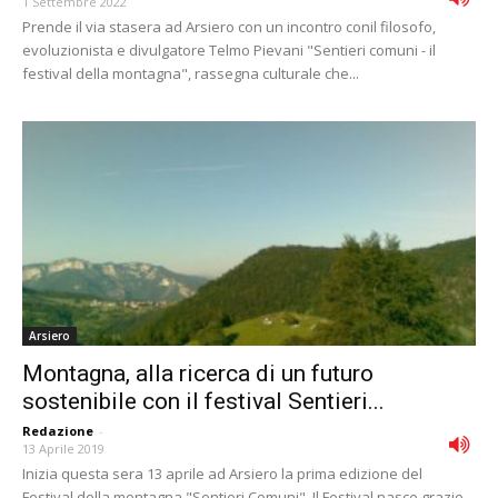
1 Settembre 2022
Prende il via stasera ad Arsiero con un incontro conil filosofo,
evoluzionista e divulgatore Telmo Pievani "Sentieri comuni - il
festival della montagna", rassegna culturale che...
Arsiero
Montagna, alla ricerca di un futuro
sostenibile con il festival Sentieri...
Redazione
-
13 Aprile 2019
Inizia questa sera 13 aprile ad Arsiero la prima edizione del
Festival della montagna "Sentieri Comuni". Il Festival nasce grazie