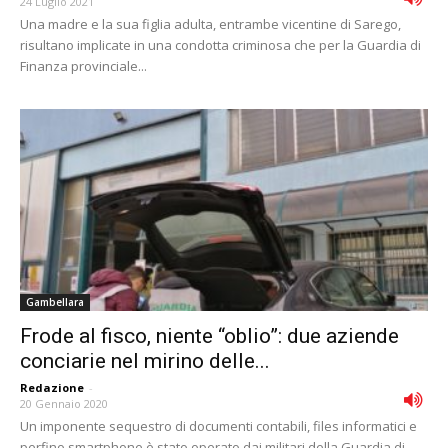
24 Luglio 2021
Una madre e la sua figlia adulta, entrambe vicentine di Sarego,
risultano implicate in una condotta criminosa che per la Guardia di
Finanza provinciale...
Gambellara
Frode al fisco, niente “oblio”: due aziende
conciarie nel mirino delle...
Redazione
-
20 Gennaio 2020
Un imponente sequestro di documenti contabili, files informatici e
perfino smartphone è stato operato dai militari della Guardia di