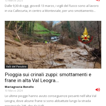
13 Marzo 2025
Dalle 9,30 di oggi, giovedì 13 marzo, i vigili del fuoco sono al lavoro
in via Callecurta, in centro a Monteviale, per uno smottamento...
Valli del Pasubio
Pioggia sui crinali zuppi: smottamenti e
frane in alta Val Leogra...
Mariagrazia Bonollo
-
10 Marzo 2024
Le ultime piogge hanno avuto conseguenze pesanti nell'alta Val
Leogra, dove alcune frane si sono abbattute lungo la strada
provinciale 246, che da Valli...