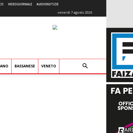
CO
VIDEOGIORNALE
AUDIONOTIZIE
venerdì 7 agosto 2026
IANO
BASSANESE
VENETO