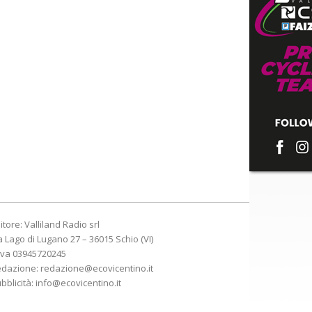
itore: Valliland Radio srl
a Lago di Lugano 27 – 36015 Schio (VI)
Iva 03945720245
edazione:
redazione@ecovicentino.it
bblicità:
info@ecovicentino.it