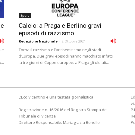
Sport
 e
Calcio: a Praga e Berlino gravi
episodi di razzismo
Redazione Nazionale
-
2 Ottobre 2021
due
Torna il razzismo e l’antisemitismo negli stadi
d’Europa. Due gravi episodi hanno macchiato infatti
...
la tre giorni di Coppe europee: a Praga gli ululati...
L’Eco Vicentino è una testata giornalistica
Ed
vi
Registrazione n. 16/2016 del Registro Stampa del
P.
Tribunale di Vicenza
R
Direttore Responsabile: Mariagrazia Bonollo
Pu