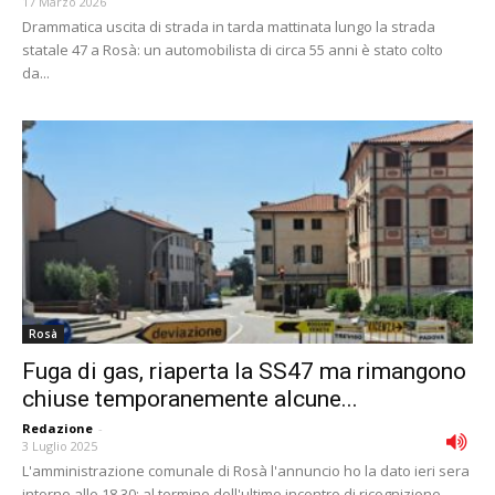
17 Marzo 2026
Drammatica uscita di strada in tarda mattinata lungo la strada
statale 47 a Rosà: un automobilista di circa 55 anni è stato colto
da...
Rosà
Fuga di gas, riaperta la SS47 ma rimangono
chiuse temporanemente alcune...
Redazione
-
3 Luglio 2025
L'amministrazione comunale di Rosà l'annuncio ho la dato ieri sera
intorno alle 18,30: al termine dell'ultimo incontro di ricognizione