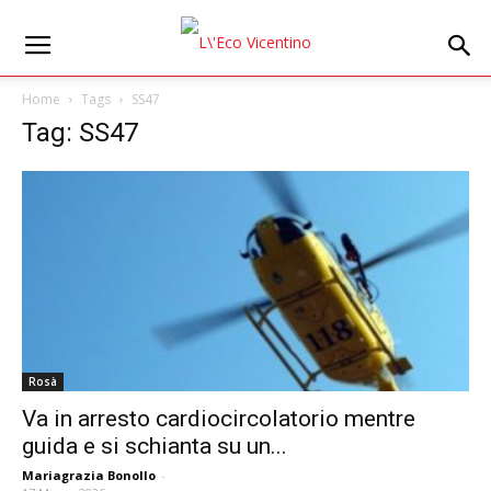
Home
Tags
SS47
Tag: SS47
Rosà
Va in arresto cardiocircolatorio mentre
guida e si schianta su un...
Mariagrazia Bonollo
-