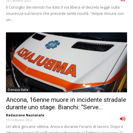
29 Ottobre 2025
Il Consiglio dei ministri ha dato il via libera al decreto legge sulla
sicurezza sul lavoro che prevede tante novità. “Ampie misure con
un...
Cronaca Italia
Ancona, 16enne muore in incidente stradale
durante uno stage. Bianchi: “Serve...
Redazione Nazionale
-
15 Febbraio 2022
Un'altra giovane vittima. Ancora durante l'orario di lavoro. Dopo il
18enne Lorenzo Parelli, morto schiacciato in fabbrica lo scorso 21