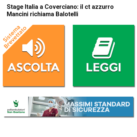
Stage Italia a Coverciano: il ct azzurro
Mancini richiama Balotelli
Home
Sport
Sport
Stage Italia a Coverciano: il
ct azzurro Mancini richiama
Balotelli
Da
Redazione Nazionale
25 Gennaio 2022
(aggiornato il
25 Gennaio 2022 12:24
)
ASCOLTA L'AUDIO