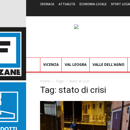
CRONACA
ATTUALITÀ
ECONOMIA LOCALE
SPORT LOCA
VICENZA
VAL LEOGRA
VALLE DELL’AGNO
Home
Tags
Stato di crisi
Tag: stato di crisi