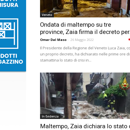
Veneto
Ondata di maltempo su tre
province, Zaia firma il decreto per.
Omar Dal Maso
-
26 Maggio 2022
Il Presidente della Regione del Veneto Luca Zaia, c
un proprio decreto, ha dichiarato nelle prime ore di
stamattina lo stato di crisi in...
In Evidenza
Maltempo, Zaia dichiara lo stato 