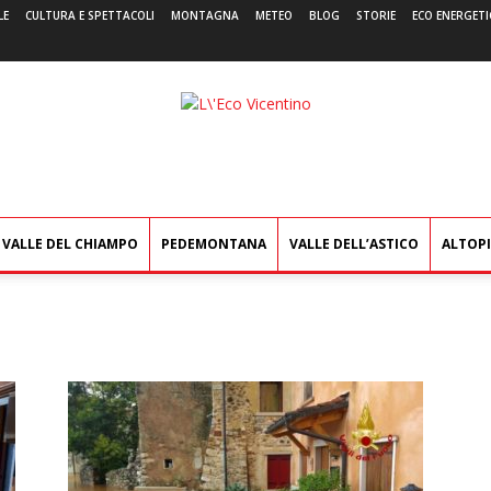
LE
CULTURA E SPETTACOLI
MONTAGNA
METEO
BLOG
STORIE
ECO ENERGETI
L'Eco
Vicentino
VALLE DEL CHIAMPO
PEDEMONTANA
VALLE DELL’ASTICO
ALTOP