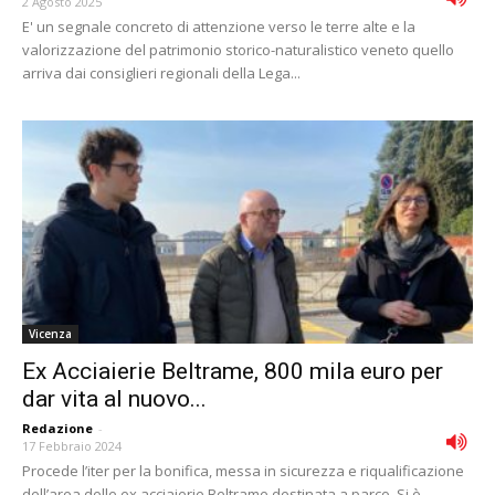
2 Agosto 2025
E' un segnale concreto di attenzione verso le terre alte e la
valorizzazione del patrimonio storico-naturalistico veneto quello
arriva dai consiglieri regionali della Lega...
Vicenza
Ex Acciaierie Beltrame, 800 mila euro per
dar vita al nuovo...
Redazione
-
17 Febbraio 2024
Procede l’iter per la bonifica, messa in sicurezza e riqualificazione
dell’area delle ex acciaierie Beltrame destinata a parco. Si è