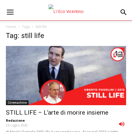
Home
Tags
Still life
Tag: still life
Cinemachine
STILL LIFE – L’arte di morire insieme
Redazione
-
26 Luglio 2020
di Nicola Daniele Still Life è una perla rara. Esce nel 2013 scritto,