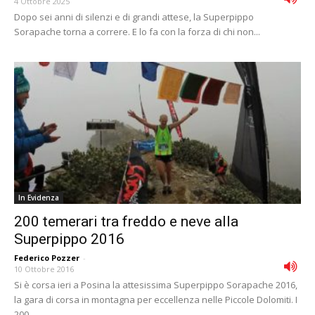
4 Ottobre 2025
Dopo sei anni di silenzi e di grandi attese, la Superpippo
Sorapache torna a correre. E lo fa con la forza di chi non...
In Evidenza
200 temerari tra freddo e neve alla
Superpippo 2016
Federico Pozzer
-
10 Ottobre 2016
Si è corsa ieri a Posina la attesissima Superpippo Sorapache 2016,
la gara di corsa in montagna per eccellenza nelle Piccole Dolomiti. I
200...