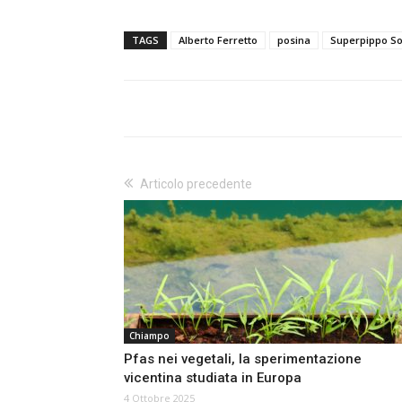
TAGS
Alberto Ferretto
posina
Superpippo S
Articolo precedente
Chiampo
Pfas nei vegetali, la sperimentazione
vicentina studiata in Europa
4 Ottobre 2025