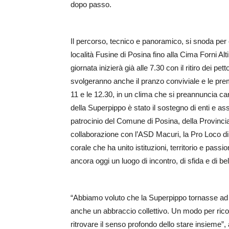
dopo passo.
Il percorso, tecnico e panoramico, si snoda per c
località Fusine di Posina fino alla Cima Forni Alt
giornata inizierà già alle 7.30 con il ritiro dei pe
svolgeranno anche il pranzo conviviale e le premia
11 e le 12.30, in un clima che si preannuncia c
della Superpippo è stato il sostegno di enti e a
patrocinio del Comune di Posina, della Provinci
collaborazione con l’ASD Macuri, la Pro Loco di 
corale che ha unito istituzioni, territorio e pa
ancora oggi un luogo di incontro, di sfida e di be
“Abbiamo voluto che la Superpippo tornasse ad 
anche un abbraccio collettivo. Un modo per ric
ritrovare il senso profondo dello stare insieme”, 