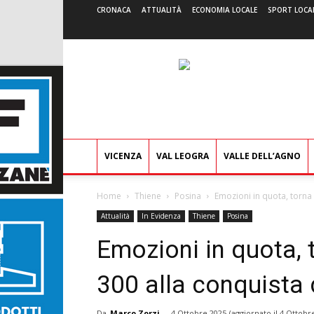
CRONACA
ATTUALITÀ
ECONOMIA LOCALE
SPORT LOCA
VICENZA
VAL LEOGRA
VALLE DELL’AGNO
Home
Thiene
Posina
Emozioni in quota, torna 
Attualità
In Evidenza
Thiene
Posina
Emozioni in quota, 
300 alla conquista 
Da
Marco Zorzi
-
4 Ottobre 2025
(aggiornato il
4 Ottobr