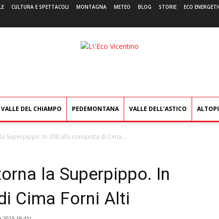
LE
CULTURA E SPETTACOLI
MONTAGNA
METEO
BLOG
STORIE
ECO ENERGETI
L'Eco
Vicentino
VALLE DEL CHIAMPO
PEDEMONTANA
VALLE DELL’ASTICO
ALTOP
la Superpippo. In 300 alla conquista di Cima...
torna la Superpippo. In
di Cima Forni Alti
e 2025 19:41
)