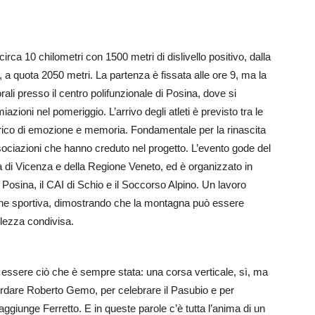
irca 10 chilometri con 1500 metri di dislivello positivo, dalla
i, a quota 2050 metri. La partenza è fissata alle ore 9, ma la
ttorali presso il centro polifunzionale di Posina, dove si
zioni nel pomeriggio. L’arrivo degli atleti è previsto tra le
arico di emozione e memoria. Fondamentale per la rinascita
ssociazioni che hanno creduto nel progetto. L’evento gode del
a di Vicenza e della Regione Veneto, ed è organizzato in
Posina, il CAI di Schio e il Soccorso Alpino. Un lavoro
ssione sportiva, dimostrando che la montagna può essere
llezza condivisa.
essere ciò che è sempre stata: una corsa verticale, sì, ma
ordare Roberto Gemo, per celebrare il Pasubio e per
aggiunge Ferretto. E in queste parole c’è tutta l’anima di un