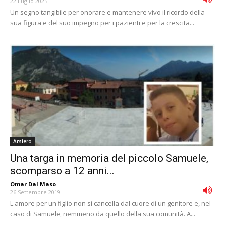
22 Luglio 2025
Un segno tangibile per onorare e mantenere vivo il ricordo della
sua figura e del suo impegno per i pazienti e per la crescita...
Arsiero
Una targa in memoria del piccolo Samuele,
scomparso a 12 anni...
Omar Dal Maso
-
26 Settembre 2019
L'amore per un figlio non si cancella dal cuore di un genitore e, nel
caso di Samuele, nemmeno da quello della sua comunità. A...